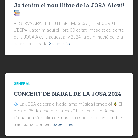
Ja tenim el nou llibre de la JOSA Aleví!
RESERVA ARA EL TEU LLIBRE MUSICAL, EL RECORD DE
L’ESPAI Ja tenim aquí el llibre CD editat i mesclat del conte
de la JOSA Aleví d’aquest any 2024: la culminació de tota
la feina realitzada
Saber més…
GENERAL
CONCERT DE NADAL DE LA JOSA 2024
La JOSA celebra el Nadal amb música i emoció!
El
pròxim 25 de desembre a les 20 h, el Teatre de l’Ateneu
d’Igualada s’omplirà de música i esperit nadalenc amb el
tradicional Concert
Saber més…