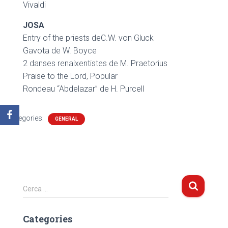
Vivaldi
JOSA
Entry of the priests deC.W. von Gluck
Gavota de W. Boyce
2 danses renaixentistes de M. Praetorius
Praise to the Lord, Popular
Rondeau “Abdelazar” de H. Purcell
Categories:
GENERAL
C
Cerca …
e
r
Categories
c