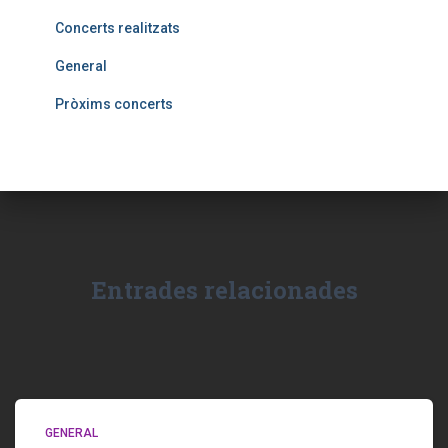
a
:
Concerts realitzats
General
Pròxims concerts
Entrades relacionades
GENERAL