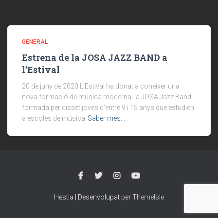
GENERAL
Estrena de la JOSA JAZZ BAND a
l’Estival
20 de juny de 2020 L’Estival ha donat a conèixer una
nova formació de música moderna, la JOSA Jazz Band,
formada per disset joves d’entre 9 i 15 anys que estudien
a escoles de música
Saber més…
Hestia | Desenvolupat per
ThemeIsle