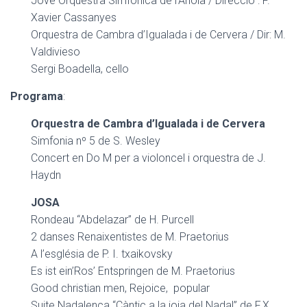
Jove Orquestra Simfònica de l’Anoia / Direcció : F.
Xavier Cassanyes
Orquestra de Cambra d’Igualada i de Cervera / Dir: M.
Valdivieso
Sergi Boadella, cello
Programa
:
Orquestra de Cambra d’Igualada i de Cervera
Simfonia nº 5 de S. Wesley
Concert en Do M per a violoncel i orquestra de J.
Haydn
JOSA
Rondeau “Abdelazar” de H. Purcell
2 danses Renaixentistes de M. Praetorius
A l’església de P. I. txaikovsky
Es ist ein’Ros’ Entspringen de M. Praetorius
Good christian men, Rejoice, popular
Suite Nadalenca “Càntic a la joia del Nadal” de F.X.