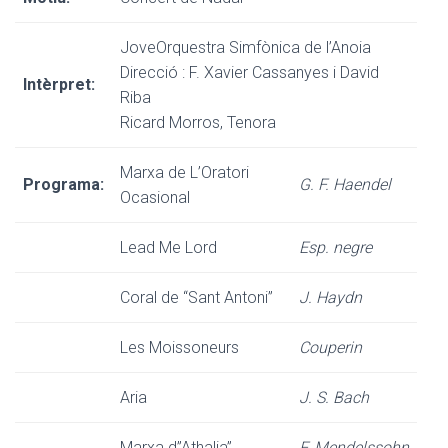
JoveOrquestra Simfònica de l’Anoia
Direcció : F. Xavier Cassanyes i David
Intèrpret:
Riba
Ricard Morros, Tenora
Marxa de L’Oratori
Programa:
G. F. Haendel
Ocasional
Lead Me Lord
Esp. negre
Coral de “Sant Antoni”
J. Haydn
Les Moissoneurs
Couperin
Aria
J. S. Bach
Marxa d”Athalia”
F. Mendelssohn