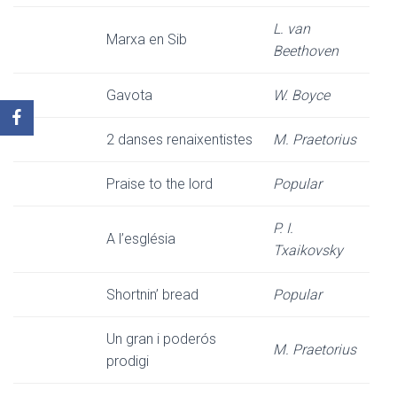
L. van
Marxa en Sib
Beethoven
Gavota
W. Boyce
2 danses renaixentistes
M. Praetorius
Praise to the lord
Popular
P. I.
A l’església
Txaikovsky
Shortnin’ bread
Popular
Un gran i poderós
M. Praetorius
prodigi