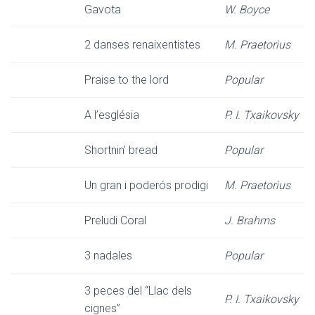
Gavota
W. Boyce
2 danses renaixentistes
M. Praetorius
Praise to the lord
Popular
A l’església
P. I. Txaikovsky
Shortnin’ bread
Popular
Un gran i poderós prodigi
M. Praetorius
Preludi Coral
J. Brahms
3 nadales
Popular
3 peces del “Llac dels
P. I. Txaikovsky
cignes”