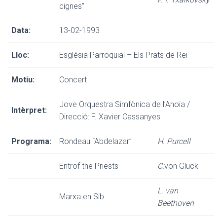
cignes”
Data:
13-02-1993
Lloc:
Església Parroquial – Els Prats de Rei
Motiu:
Concert
Jove Orquestra Simfònica de l’Anoia /
Intèrpret:
Direcció: F. Xavier Cassanyes
Programa:
Rondeau “Abdelazar”
H. Purcell
Entrof the Priests
C.
von Gluck
L. van
Marxa en Sib
Beethoven