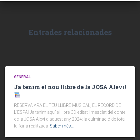
Entrades relacionades
GENERAL
Ja tenim el nou llibre de la JOSA Aleví!
RESERVA ARA EL TEU LLIBRE MUSICAL, EL RECORD DE
L’ESPAI Ja tenim aquí el llibre CD editat i mesclat del conte
de la JOSA Aleví d’aquest any 2024: la culminació de tota
la feina realitzada
Saber més…