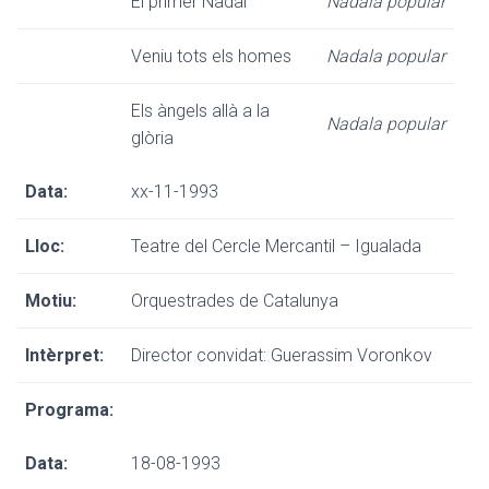
El primer Nadal
Nadala popular
Veniu tots els homes
Nadala popular
Els àngels allà a la
Nadala popular
glòria
Data:
xx-11-1993
Lloc:
Teatre del Cercle Mercantil – Igualada
Motiu:
Orquestrades de Catalunya
Intèrpret:
Director convidat: Guerassim Voronkov
Programa:
Data:
18-08-1993