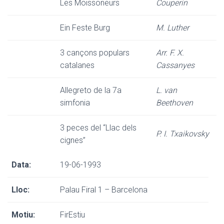
Les Moissoneurs
Couperin
Ein Feste Burg
M. Luther
3 cançons populars
Arr. F. X.
catalanes
Cassanyes
Allegreto de la 7a
L. van
simfonia
Beethoven
3 peces del “Llac dels
P. I. Txaikovsky
cignes”
Data:
19-06-1993
Lloc:
Palau Firal 1 – Barcelona
Motiu:
FirEstiu