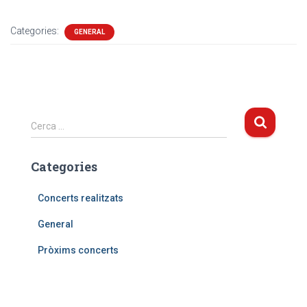
Categories:
GENERAL
C
Cerca …
e
r
Categories
c
a
:
Concerts realitzats
General
Pròxims concerts