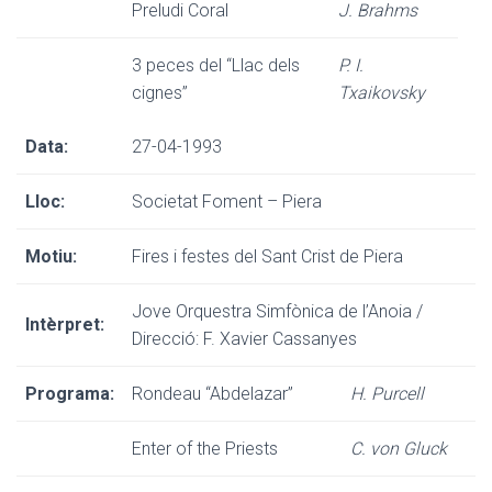
Preludi Coral
J. Brahms
3 peces del “Llac dels
P. I.
cignes”
Txaikovsky
Data:
27-04-1993
Lloc:
Societat Foment – Piera
Motiu:
Fires i festes del Sant Crist de Piera
Jove Orquestra Simfònica de l’Anoia /
Intèrpret:
Direcció: F. Xavier Cassanyes
Programa:
Rondeau “Abdelazar”
H. Purcell
Enter of the Priests
C. von Gluck