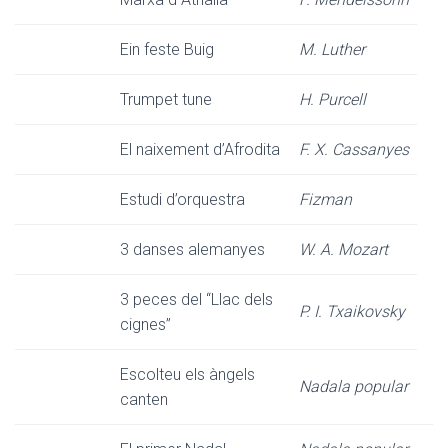
Ein feste Buig
M. Luther
Trumpet tune
H. Purcell
El naixement d’Afrodita
F. X. Cassanyes
Estudi d’orquestra
Fizman
3 danses alemanyes
W. A. Mozart
3 peces del “Llac dels
P. I. Txaikovsky
cignes”
Escolteu els àngels
Nadala popular
canten