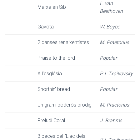
L. van
Marxa en Sib
Beethoven
Gavota
W. Boyce
2 danses renaixentistes
M. Praetorius
Praise to the lord
Popular
A l’església
P. I. Txaikovsky
Shortnin’ bread
Popular
Un gran i poderós prodigi
M. Praetorius
Preludi Coral
J. Brahms
3 peces del “Llac dels
P. I. Txaikovsky