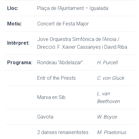
Lloc:
Plaça de l’Ajuntament – Igualada
Motiu:
Concert de Festa Major
Jove Orquestra Simfònica de l’Anoia /
Intèrpret:
Direcció: F. Xavier Cassanyes i David Riba
Programa:
Rondeau “Abdelazar”
H. Purcell
Entr of the Priests
C. von Gluck
L. van
Marxa en Sib
Beethoven
Gavota
W. Boyce
2 danses renaixentistes
M. Praetorius