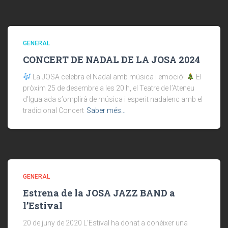
GENERAL
CONCERT DE NADAL DE LA JOSA 2024
La JOSA celebra el Nadal amb música i emoció!
El
pròxim 25 de desembre a les 20 h, el Teatre de l’Ateneu
d’Igualada s’omplirà de música i esperit nadalenc amb el
tradicional Concert
Saber més…
GENERAL
Estrena de la JOSA JAZZ BAND a
l’Estival
20 de juny de 2020 L’Estival ha donat a conèixer una