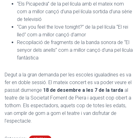
“Els Picapedra” de la pel·lícula amb el mateix nom
com a millor cançó d’una pel·lícula sortida d’una sèrie
de televisió
“Can you feel the love tonight?” de la pel·lícula “El rei
lleó” com a millor cançó d’amor
Recopilació de fragments de la banda sonora de “El
senyor dels anells” com a millor cançó d’una pel·lícula
fantàstica
Degut a la gran demanda per les escoles igualadines es va
fer en doble sessió. El mateix concert es va poder veure el
passat diumenge
18 de desembre a les 7 de la tarda
al
teatre de la Societat Foment de Piera i aquest cop obert a
tothom. Els espectadors, aquets cop de totes les edats,
van omplir de gom a gom el teatre i van disfrutar de
l’espectacle.