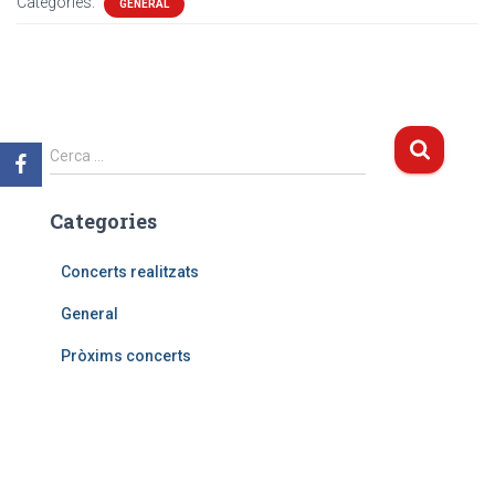
Categories:
GENERAL
C
Cerca …
e
r
Categories
c
a
:
Concerts realitzats
General
Pròxims concerts