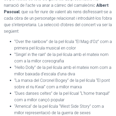
narració de l’acte va anar a càrrec del camaleònic
Albert
Pascual
, que va fer riure de valent als nens disfressant-se a
cada obra de un personatge relacionat i introduïnt-los l’obra
que s’interpretaria. La selecció d’obres del concert va ser la
següent:
“Over the rainbow” de la pel·lícula “El Mag d’Oz” com a
primera pel·lícula musical en color
“Singin’ in the rain” de la pel·lícula amb el mateix nom
com a la millor coreografia
“Hello Dolly” de la pel·lícula amb el mateix nom com a
millor baixada d’escala d’una diva
“La marxa del Coronel Bogey” de la pel·lícula “El pont
sobre el riu Kwai” com a millor marxa
“Dues danses celtes” de la pel·lícual “L’home tranquil”
com a millor cançó popular
“America” de la pel·lícula “West Side Story” com a
millor representació de la guerra de sexes