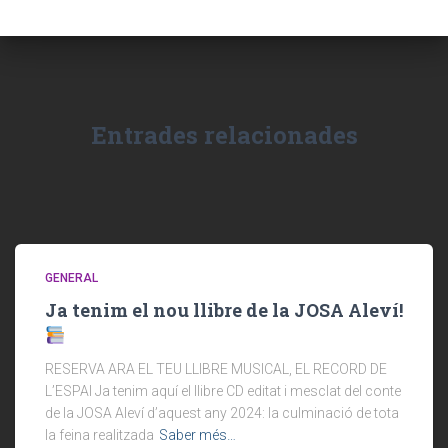
Entrades relacionades
GENERAL
Ja tenim el nou llibre de la JOSA Aleví!
RESERVA ARA EL TEU LLIBRE MUSICAL, EL RECORD DE
L’ESPAI Ja tenim aquí el llibre CD editat i mesclat del conte
de la JOSA Aleví d’aquest any 2024: la culminació de tota
la feina realitzada
Saber més…