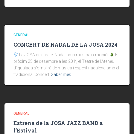
GENERAL
CONCERT DE NADAL DE LA JOSA 2024
La JOSA celebra el Nadal amb música i emoció!
El
pròxim 25 de desembre a les 20 h, el Teatre de l’Ateneu
d’Igualada s’omplirà de música i esperit nadalenc amb el
tradicional Concert
Saber més…
GENERAL
Estrena de la JOSA JAZZ BAND a
l’Estival