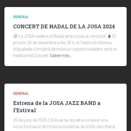
GENERAL
CONCERT DE NADAL DE LA JOSA 2024
La JOSA celebra el Nadal amb música i emoció!
El
pròxim 25 de desembre a les 20 h, el Teatre de l’Ateneu
d’Igualada s’omplirà de música i esperit nadalenc amb el
tradicional Concert
Saber més…
GENERAL
Estrena de la JOSA JAZZ BAND a
l’Estival
20 de juny de 2020 L’Estival ha donat a conèixer una
nova formació de música moderna, la JOSA Jazz Band,