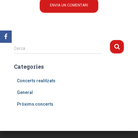
C
Cerca …
e
r
Categories
c
a
:
Concerts realitzats
General
Pròxims concerts