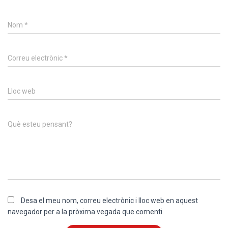
Nom
*
Correu electrònic
*
Lloc web
Què esteu pensant?
Desa el meu nom, correu electrònic i lloc web en aquest
navegador per a la pròxima vegada que comenti.