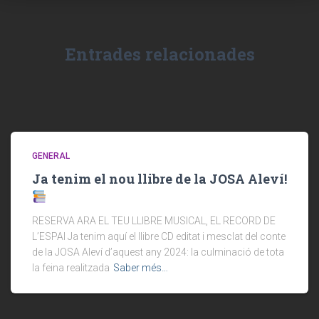
Entrades relacionades
GENERAL
Ja tenim el nou llibre de la JOSA Aleví!
RESERVA ARA EL TEU LLIBRE MUSICAL, EL RECORD DE
L’ESPAI Ja tenim aquí el llibre CD editat i mesclat del conte
de la JOSA Aleví d’aquest any 2024: la culminació de tota
la feina realitzada
Saber més…